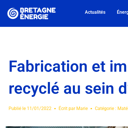
Actualités
Énerg
Fabrication et i
recyclé au sein d
Publié le
11/01/2022
Écrit par
Marie
Catégorie :
Maté