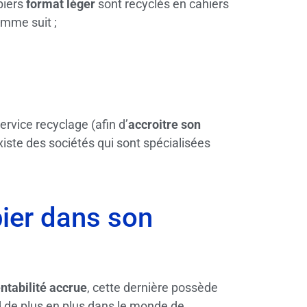
piers
format léger
sont recyclés en cahiers
mme suit ;
ervice recyclage (afin d’
accroitre son
existe des sociétés qui sont spécialisées
pier dans son
ntabilité accrue
, cette dernière possède
and de plus en plus dans le monde de