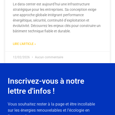
Le data center est aujourd’hui une infrastructure
stratégique pour les entreprises. Sa conception exige
une approche globale intégrant performance
énergétique, sécurité, continuité d’exploitation et
évolutivité. Découvrez les enjeux clés pour construire un
bâtiment technique fiable et durable.
LIRE L'ARTICLE »
12/02/2026
Aucun commentaire
Inscrivez-vous à notre
lettre d'infos !
Vous souhaitez rester à la page et être incollable
sur les énergies renouvelables et l’écologie en