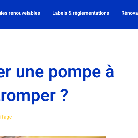
ies renouvelables
Labels & réglementations
Rénova
er une pompe à
tromper ?
ffage