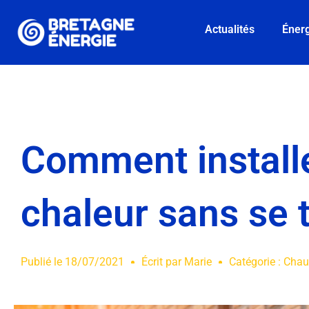
Actualités
Énerg
Comment install
chaleur sans se 
Publié le
18/07/2021
Écrit par
Marie
Catégorie :
Chau