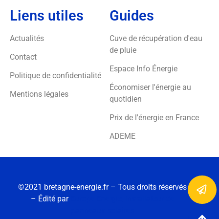
Liens utiles
Guides
Actualités
Cuve de récupération d'eau
de pluie
Contact
Espace Info Énergie
Politique de confidentialité
Économiser l'énergie au
Mentions légales
quotidien
Prix de l'énergie en France
ADEME
©2021 bretagne-energie.fr – Tous droits réservés
– Édité par
Europe Energie, installateur de
panneaux solaires