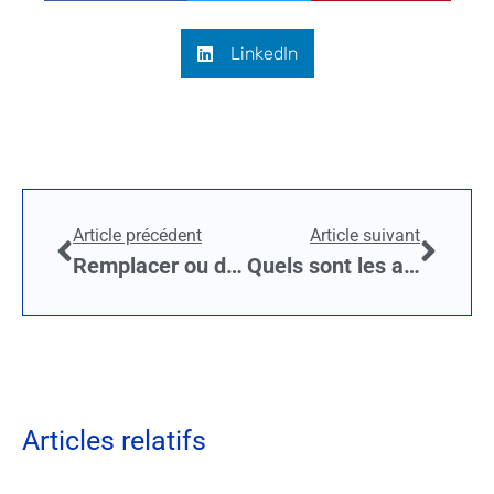
LinkedIn
Article précédent
Article suivant
Remplacer ou dépanner votre chaudière à La Rochelle : quand et comment s’y prendre
Quels sont les astuces pour choisir le meilleur poêle à bois ?
Articles relatifs